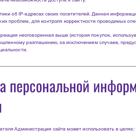
тики об IP-адресах своих посетителей. Данная информаци
ких проблем, для контроля корректности проводимых опе
рмация неоговоренная выше (история покупок, использу
ышленному разглашению, за исключением случаев, предусмо
циальности.
ра персональной инфор
я
теля Администрация сайта может использовать в целях: