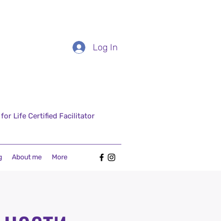
Log In
r Life Certified Facilitator
g
About me
More
ьности