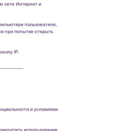
ом сети Интернет и
омпьютере пользователя,
се при попытке открыть
колу IP.
енциальности и условиями
рекратить использование