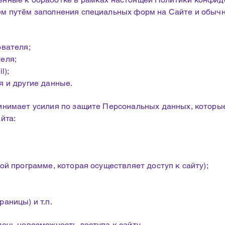
м путём заполнения специальных форм на Сайте и обыч
вателя;​
еля;
l);
я и другие данные.
инимает усилия по защите Персональных данных, которы
йта:
ой программе, которая осуществляет доступ к сайту);
аницы) и т.п.
ечь невозможность доступа к сайту.​