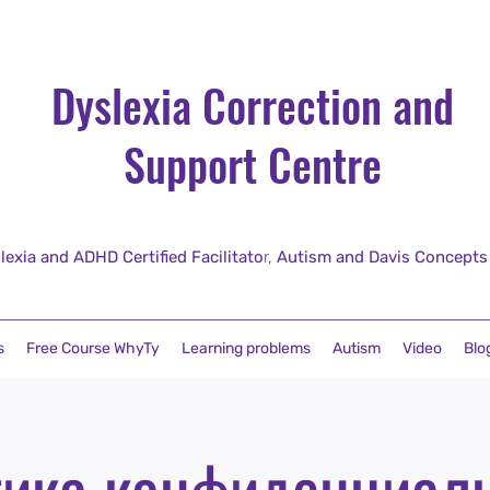
Dyslexia Correction and
Support Centre
lexia and ADHD Certified Facilitato
r,
Autism and Davis Concepts fo
s
Free Course WhyTy
Learning problems
Autism
Video
Blo
ика конфиденциал