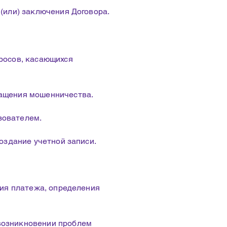
(или) заключения Договора.
росов, касающихся
ращения мошенничества.
зователем.
оздание учетной записи.
ния платежа, определения
возникновении проблем