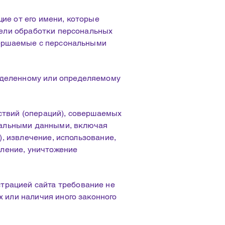
ие от его имени, которые
цели обработки персональных
вершаемые с персональными
еделенному или определяемому
ствий (операций), совершаемых
ональными данными, включая
), извлечение, использование,
аление, уничтожение
трацией сайта требование не
 или наличия иного законного