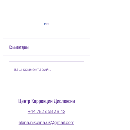
Комментарии
Видео от моих коллег по
Позитивная/проблем
Ваш комментарий...
методу Дейвиса,
сторона дислексии, СДВ(Г),
объясняющее дислексию, с
дисграфии, диспракс
русскими субтитрами.
дискалькулии и аути
Центр Коррекции Дислексии
+44 782 668 38 42
elena.nikulina.uk@gmail.com