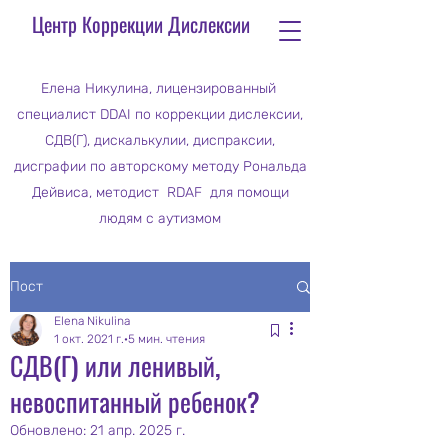
Центр Коррекции Дислексии
Елена Никулина, лицензированный
специалист DDAI по коррекции дислексии,
СДВ(Г), дискалькулии, диспраксии,
дисграфии по авторскому методу Рональда
Дейвиса, методист RDAF для помощи
людям с аутизмом
Пост
Elena Nikulina
1 окт. 2021 г.
5 мин. чтения
СДВ(Г) или ленивый,
невоспитанный ребенок?
Обновлено:
21 апр. 2025 г.