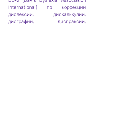
DDAI (Davis Dyslexia Association 
International) по коррекции 
дислексии, дискалькулии, 
дисграфии, диспраксии, 
Синдрома Дефицита Внимания с 
Гипо/Гиперактивностью или без, 
и других проблем в обучении по 
авторскому методу Роналда 
Дейвиса, директор компании 
Dyslexia Correction and Support 
Centre, Лондон, Великобритания. 
www.fixdyslexia.com
Более подробную информацию о 
методе коррекции дислексии, 
СДВ и других проблем в обучении 
вы можете найти в книгах 
Роналда Дейвиса "Дар 
дислексии" и "Дар обучения". 
#дислексия
#СДВ
#СДВГ