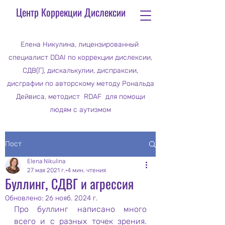
Центр Коррекции Дислексии
Елена Никулина, лицензированный
специалист DDAI по коррекции дислексии,
СДВ(Г), дискалькулии, диспраксии,
дисграфии по авторскому методу Рональда
Дейвиса, методист RDAF для помощи
людям с аутизмом
Пост
Elena Nikulina
27 мая 2021 г.
4 мин. чтения
Буллинг, СДВГ и агрессия
Обновлено:
26 нояб. 2024 г.
Про буллинг написано много 
всего и с разных точек зрения. 